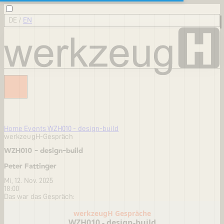
DE
/
EN
Home
Events
WZH010 - design-build
werkzeugH-Gespräch
WZH010 - design-build
Peter Fattinger
Mi, 12. Nov. 2025
18:00
Das war das Gespräch: