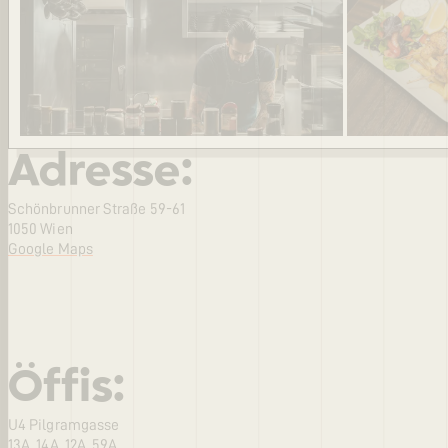
Adresse:
Schönbrunner Straße 59-61
1050 Wien
Google Maps
Öffis:
U4 Pilgramgasse
13A, 14A, 12A, 59A