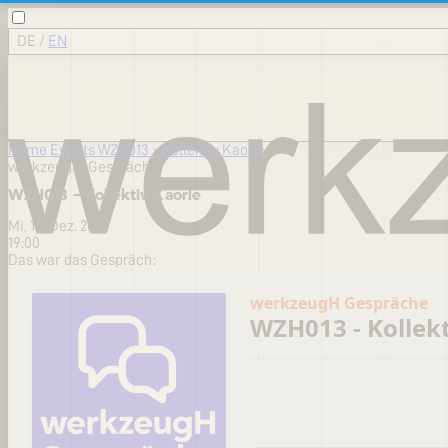
DE
/
EN
Home
Events
WZH013 - Kollektiv Kaorle
werkzeugH-Gespräch
WZH013 - Kollektiv Kaorle
Mi, 17. Dez. 2025
19:00
Das war das Gespräch: