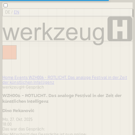
DE
/
EN
Home
Events
WZH006 - ROTLICHT. Das analoge Festival in der Zeit
der künstlichen Intelligenz
werkzeugH-Gespräch
WZH006 - ROTLICHT. Das analoge Festival in der Zeit der
künstlichen Intelligenz
Dino Rekanović
Mo, 27. Okt. 2025
18:00
Das war das Gespräch:
der Mitschnitt des Gesprächs ist nun online: