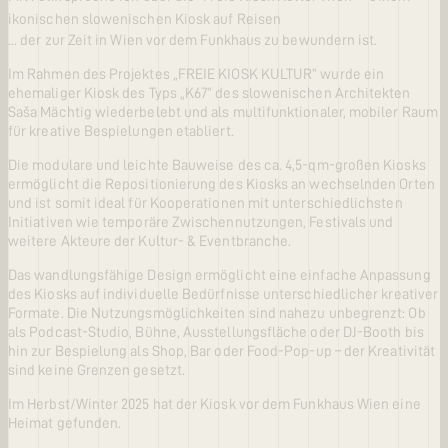
ikonischen slowenischen Kiosk auf Reisen
... der zur Zeit in Wien vor dem Funkhaus zu bewundern ist.
Im Rahmen des Projektes „FREIE KIOSK KULTUR“ wurde ein
ehemaliger Kiosk des Typs „K67“ des slowenischen Architekten
Saša Mächtig wiederbelebt und als multifunktionaler, mobiler Raum
für kreative Bespielungen etabliert.
Die modulare und leichte Bauweise des ca. 4,5-qm-großen Kiosks
ermöglicht die Repositionierung des Kiosks an wechselnden Orten
und ist somit ideal für Kooperationen mit unterschiedlichsten
Initiativen wie temporäre Zwischennutzungen, Festivals und
weitere Akteure der Kultur- & Eventbranche.
Das wandlungsfähige Design ermöglicht eine einfache Anpassung
des Kiosks auf individuelle Bedürfnisse unterschiedlicher kreativer
Formate. Die Nutzungsmöglichkeiten sind nahezu unbegrenzt: Ob
als Podcast-Studio, Bühne, Ausstellungsfläche oder DJ-Booth bis
hin zur Bespielung als Shop, Bar oder Food-Pop-up – der Kreativität
sind keine Grenzen gesetzt.
Im Herbst/Winter 2025 hat der Kiosk vor dem Funkhaus Wien eine
Heimat gefunden.